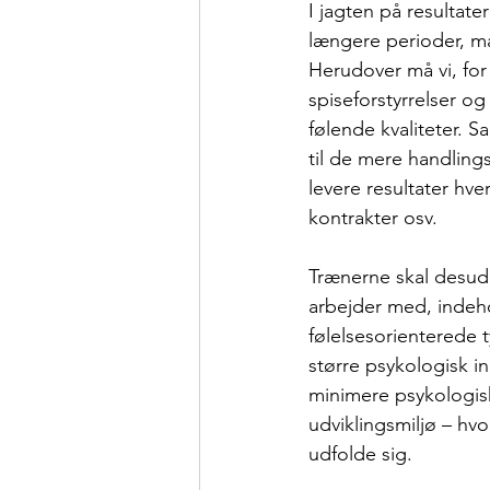
I jagten på resultat
længere perioder, må
Herudover må vi, for 
spiseforstyrrelser og
følende kvaliteter. S
til de mere handlings
levere resultater hv
kontrakter osv.
Trænerne skal desuden
arbejder med, indeho
følelsesorienterede
større psykologisk in
minimere psykologisk
udviklingsmiljø – hvo
udfolde sig.