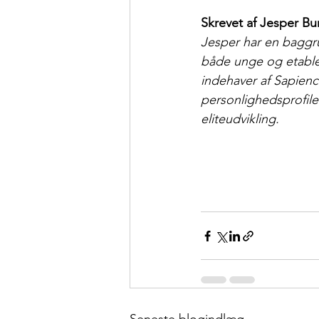
Skrevet af Jesper B
Jesper har en baggru
både unge og etabler
indehaver af Sapienc
personlighedsprofil
eliteudvikling.