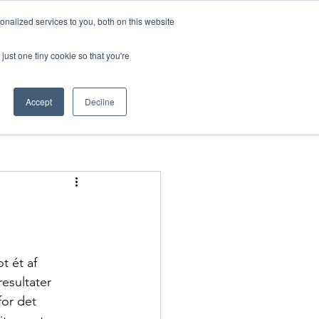
nalized services to you, both on this website
Log ind
nline
just one tiny cookie so that you're
Accept
Decline
t ét af 
esultater 
for det 