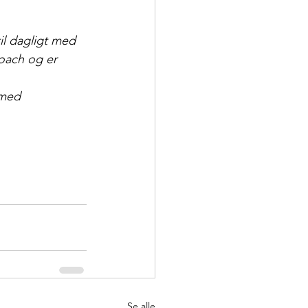
il dagligt med
coach og er
 med
Se alle