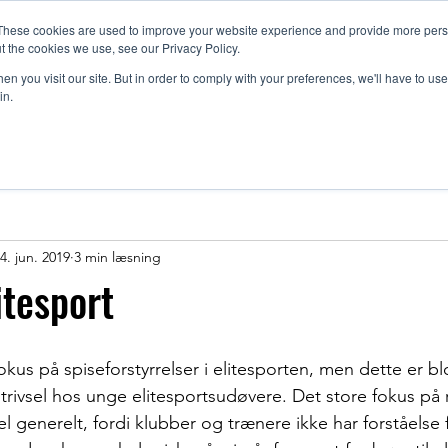
These cookies are used to improve your website experience and provide more perso
t the cookies we use, see our Privacy Policy.
vices
Blog
Hvad siger kunderne?
Kontakt
Book o
n you visit our site. But in order to comply with your preferences, we'll have to use 
in.
ommunity
4. jun. 2019
3 min læsning
litesport
okus på spiseforstyrrelser i elitesporten, men dette er blo
ivsel hos unge elitesportsudøvere. Det store fokus på r
l generelt, fordi klubber og trænere ikke har forståelse 