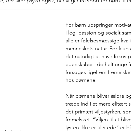
 der sker psykologisk, når vi går fra sport for børn til el
For børn udspringer motivat
i leg, passion og socialt 
alle er følelsesmæssige kvalit
menneskets natur. For klub 
det naturligt at have fokus 
egenskaber i de helt unge å
forsøges ligefrem fremelske
hos børnene. 
Når børnene bliver ældre og
træde ind i et mere elitært s
det primært viljestyrken, s
fremelsket. ”Viljen til at bliv
lysten ikke er til stede” er 