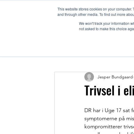
This website stores cookies on your computer. 
and through other media. To find out more abou
Hjem
Ser
We won't track your information whe
not asked to make this choice aga
Alle indlæg
Kom i gang
Dit c
Jesper Bundgaard
Trivsel i e
DR har i Uge 17 sat f
symptomerne på mistr
kompromitterer trivse