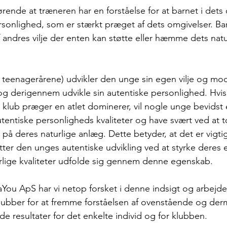
rende at træneren har en forståelse for at barnet i dets
personlighed, som er stærkt præget af dets omgivelser. B
f andres vilje der enten kan støtte eller hæmme dets natu
i teenagerårene) udvikler den unge sin egen vilje og mod 
 og derigennem udvikle sin autentiske personlighed. Hvis 
lub præger en atlet dominerer, vil nogle unge bevidst e
tentiske personligheds kvaliteter og have svært ved at 
 på deres naturlige anlæg. Dette betyder, at det er vigti
ter den unges autentiske udvikling ved at styrke deres e
rlige kvaliteter udfolde sig gennem denne egenskab.
vaYou ApS
 har vi netop forsket i denne indsigt og arbejd
klubber for at fremme forståelsen af ovenstående og der
de resultater for det enkelte individ og for klubben.