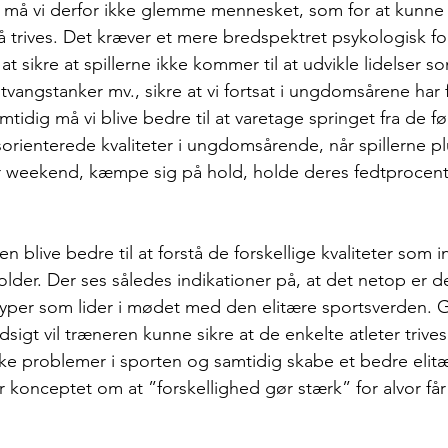
er må vi derfor ikke glemme mennesket, som for at kunne
 trives. Det kræver et mere bredspektret psykologisk fo
at sikre at spillerne ikke kommer til at udvikle lidelser s
 tvangstanker mv., sikre at vi fortsat i ungdomsårene har
amtidig må vi blive bedre til at varetage springet fra de fø
orienterede kvaliteter i ungdomsårende, når spillerne pl
er weekend, kæmpe sig på hold, holde deres fedtprocent
 blive bedre til at forstå de forskellige kvaliteter som i
lder. Der ses således indikationer på, at det netop er d
 typer som lider i mødet med den elitære sportsverden.
dsigt vil træneren kunne sikre at de enkelte atleter triv
e problemer i sporten og samtidig skabe et bedre elitæ
r konceptet om at ”forskellighed gør stærk” for alvor får l