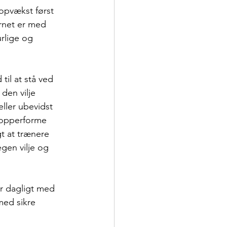
 opvækst først 
arnet er med 
rlige og 
til at stå ved 
den vilje 
ller ubevidst 
topperforme 
gt at trænere 
gen vilje og 
er dagligt med 
med sikre 