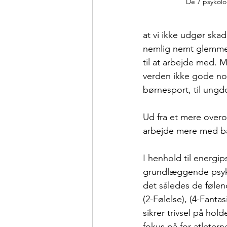
De 7 psykolo
at vi ikke udgør skad
nemlig nemt glemme s
til at arbejde med. 
verden ikke gode nok 
børnesport, til ungd
Ud fra et mere overo
arbejde mere med bal
I henhold til energi
grundlæggende psyko
det således de følend
(2-Følelse), (4-Fanta
sikrer trivsel på holde
fokus på for atleter