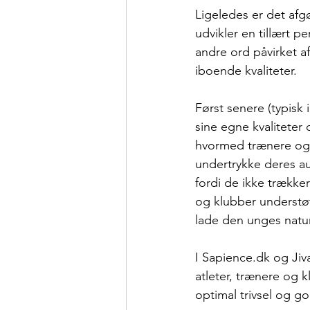
Ligeledes er det afgø
udvikler en tillært 
andre ord påvirket a
iboende kvaliteter.
Først senere (typisk 
sine egne kvaliteter
hvormed trænere og k
undertrykke deres au
fordi de ikke trækker
og klubber understøt
lade den unges natu
I Sapience.dk og 
Ji
atleter, trænere og 
optimal trivsel og go