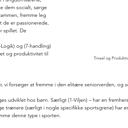
rke dem socialt, sørge 
 sammen, fremme leg 
at de er passionerede, 
 spillet. De 
 
(5-Logik) og (7-handling) 
et og produktivitet til 
Trivsel og Produktiv
er, vi forsøger at fremme i den elitære seniorverden, og
ges udviklet hos børn. Særligt (1-Viljen) – har en fremhe
e trænere (særligt i nogle specifikke sportsgrene) har en
emme denne type i sporten.