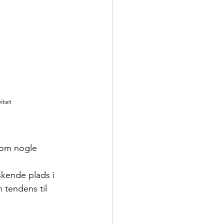
itet
 som nogle 
rskende plads i
 tendens til 