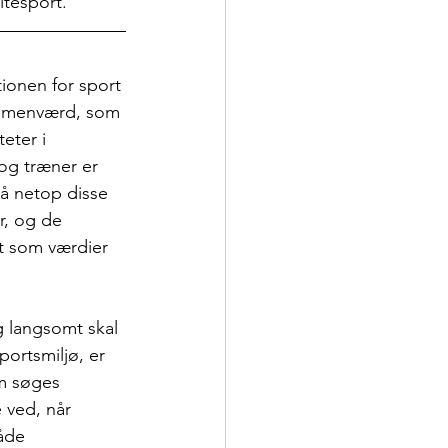
itesport.
ionen for sport 
sammenværd, som 
eter i 
og træner er 
på netop disse 
r, og de 
t som værdier 
 langsomt skal 
portsmiljø, er 
om søges 
e ved, når 
både