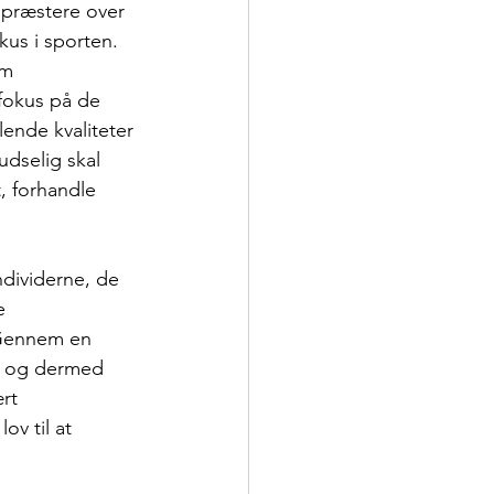
 præstere over
kus i sporten.
om 
 fokus på de 
lende kvaliteter 
udselig skal 
, forhandle 
ndividerne, de
e 
 Gennem en 
es og dermed 
rt 
ov til at 