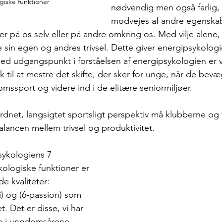
giske funktioner
nødvendig men også farlig, 
modvejes af andre egenskabe
er på os selv eller på andre omkring os. Med vilje alene,
in egen og andres trivsel. Dette giver energipsykologi
Med udgangspunkt i forståelsen af energipsykologien er vi
til at mestre det skifte, der sker for unge, når de bevæg
omssport og videre ind i de elitære seniormiljøer.
rdnet, langsigtet sportsligt perspektiv må klubberne og
ancen mellem trivsel og produktivitet.
psykologiens 7
logiske funktioner er
e kvaliteter:
si) og (6-passion) som 
t. Det er disse, vi har 
ne i ungdomsårene, 